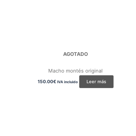
AGOTADO
Macho montés original
150.00
€
Leer más
IVA incluido