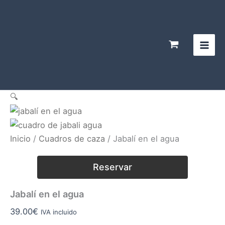
Ir
al
contenido
🔍
Inicio
/
Cuadros de caza
/ Jabalí en el agua
Reservar
Jabalí en el agua
39.00
€
IVA incluido